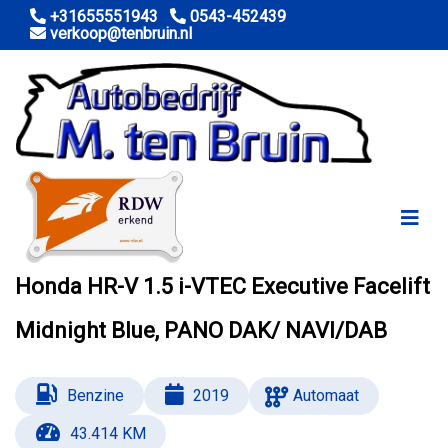
+31655551943
0543-452439
verkoop@tenbruin.nl
Marge
€ 20.990,-
Honda HR-V 1.5 i-VTEC Executive Facelift
Midnight Blue, PANO DAK/ NAVI/DAB
Benzine
2019
Automaat
43.414 KM