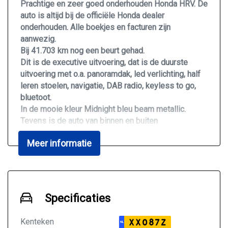
Prachtige en zeer goed onderhouden Honda HRV. De
auto is altijd bij de officiële Honda dealer
onderhouden. Alle boekjes en facturen zijn
aanwezig.
Bij 41.703 km nog een beurt gehad.
Dit is de executive uitvoering, dat is de duurste
uitvoering met o.a. panoramdak, led verlichting, half
leren stoelen, navigatie, DAB radio, keyless to go,
bluetoot.
In de mooie kleur Midnight bleu beam metallic.
Tevens is de auto van binnen en buiten
professioneel gepoetst!
Meer informatie
Wilt u een auto komen bezichtigen maak dan eerst
altijd van te voren een afspraak. Wij zijn namelijk niet
altijd aanwezig.
Specificaties
Wilt u een auto komen bezichtigen maak dan eerst
van te voren een afspraak, wij zijn immers niet altijd
Kenteken
XX087Z
NL
aanwezig.