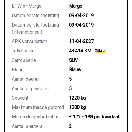
BTW of Marge
Marge
We hebben ons uiterste best gedaan om alle
Datum eerste toelating
09-04-2019
informatie in deze advertentie correct weer te
Datum eerste toelating
09-04-2019
geven. Er kunnen echter geen rechten worden
(internationaal)
ontleend aan de verstrekte informatie in de
advertentie. Vertrouw niet alleen op deze informatie
APK vervaldatum
11-04-2027
maar controleer altijd zelf de zaken welke voor jou
Tellerstand
43.414 KM
belangrijk zijn en je beslissing zouden kunnen
beïnvloeden. Neem contact op met de verkoper voor
Carrosserie
SUV
aanvullende vragen.
Kleur
Blauw
Aantal deuren
5
Aantal zitplaatsen
5
Gewicht
1220 kg
Maximum massa geremd
1000 kg
Motorrijtuigenbelasting
€ 172 - 188 per kwartaal
Aantal sleutels
2